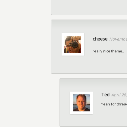
cheese
November
really nice theme..
Ted
April 28
Yeah for thre