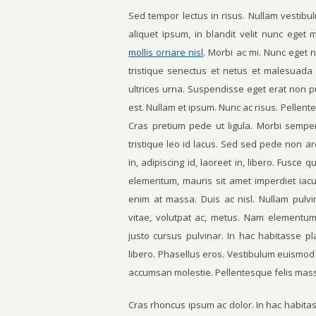
Sed tempor lectus in risus. Nullam vestib
aliquet ipsum, in blandit velit nunc eget
mollis ornare nisl
. Morbi ac mi. Nunc eget 
tristique senectus et netus et malesuada 
ultrices urna. Suspendisse eget erat non 
est. Nullam et ipsum. Nunc ac risus. Pellente
Cras pretium pede ut ligula. Morbi sempe
tristique leo id lacus. Sed sed pede non a
in, adipiscing id, laoreet in, libero. Fusc
elementum, mauris sit amet imperdiet iacul
enim at massa. Duis ac nisl. Nullam pulvi
vitae, volutpat ac, metus. Nam elementum. 
justo cursus pulvinar. In hac habitasse p
libero. Phasellus eros. Vestibulum euismod 
accumsan molestie. Pellentesque felis massa, 
Cras rhoncus ipsum ac dolor. In hac habitas