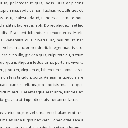
it ut, pellentesque quis, lacus. Duis adipiscing
ien nisi, sodales non, facilisis nec, ultricies et,
s arcu, malesuada id, ultricies et, ornare non,
andit in, laoreet a, nibh. Donec aliquet. In et leo
 facilisi. Praesent bibendum semper eros. Morbi
as, venenatis quis, viverra ac, mauris. In hac
it vel sem auctor hendrerit. Integer mauris orci,
Fusce elit nulla, gravida quis, vulputate eu, rutrum
sque quam. Aliquam lectus urna, porta in, viverra
n, porta et, aliquam et, bibendum sit amet, erat.
non felis tincidunt porta. Aenean aliquet ornare
tate cursus, elit magna facilisis massa, quis
ictum arcu. Pellentesque erat ante, ultricies ac,
o, gravida ut, imperdiet quis, rutrum ut, lacus.
s varius augue vel urna. Vestibulum erat nisl,
Nulla malesuada turpis nec velit. Donec vitae sem a
n porttitor convallis, sapien leo viverra lorem, a