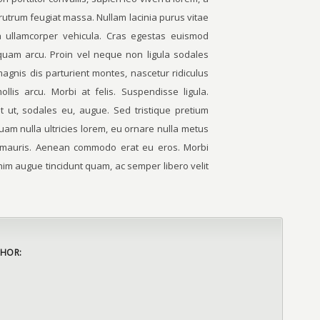
rutrum feugiat massa. Nullam lacinia purus vitae
a ullamcorper vehicula. Cras egestas euismod
iquam arcu. Proin vel neque non ligula sodales
magnis dis parturient montes, nascetur ridiculus
lis arcu. Morbi at felis. Suspendisse ligula.
it ut, sodales eu, augue. Sed tristique pretium
quam nulla ultricies lorem, eu ornare nulla metus
t mauris. Aenean commodo erat eu eros. Morbi
nim augue tincidunt quam, ac semper libero velit
HOR: