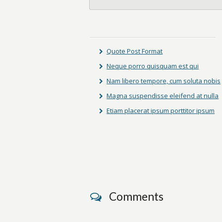
Quote Post Format
Neque porro quisquam est qui
Nam libero tempore, cum soluta nobis
Magna suspendisse eleifend at nulla
Etiam placerat ipsum porttitor ipsum
Comments