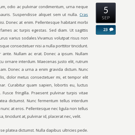
ulum, odio ac pulvinar condimentum, urna neque
5
 mauris. Suspendisse aliquet sem ut nulla.
Cras
SEP
nisi. Donec at enim. Pellentesque habitant morbi
23
fames ac turpis egestas. Sed diam. Ut sagittis
purus varius sodales.Vivamus volutpat risus non
sque consectetuer nisi a nulla porttitor tincidunt.
r ante. Nullam ac erat. Donec a ipsum. Nullam
rcu ornare interdum. Maecenas justo elit, rutrum
e quam. Donec a urna a enim gravida dictum. Nunc
is, dolor metus consectetuer mi, et tempor elit
nar. Curabitur quam sapien, lobortis eu, luctus
Fusce fringilla. Praesent pulvinar turpis vitae
latea dictumst. Nunc fermentum tellus interdum
nunc at eros. Pellentesque nec ligula non tellus
tincidunt at, pulvinar id, placerat nec, velit.
se platea dictumst. Nulla dapibus ultricies pede.