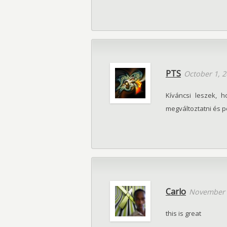
PTS
October 1, 
Kíváncsi leszek, 
megváltoztatni és p
Carlo
November 
this is great