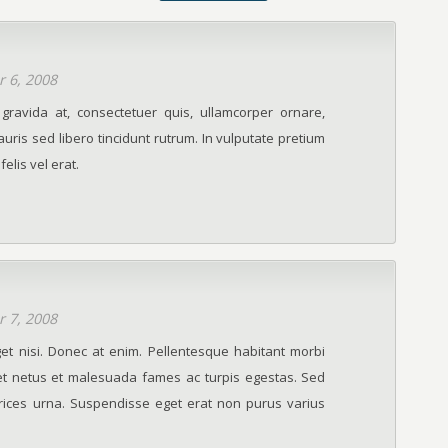
 6, 2008
gravida at, consectetuer quis, ullamcorper ornare,
ris sed libero tincidunt rutrum. In vulputate pretium
 felis vel erat.
 7, 2008
get nisi. Donec at enim. Pellentesque habitant morbi
 et netus et malesuada fames ac turpis egestas. Sed
ltrices urna. Suspendisse eget erat non purus varius