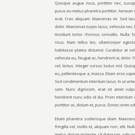
Quisque augue risus, porttitor nec, suscip
purus eu metus pharetra porttitor. Aenean sap
erat. Cras aliquam. Maecenas mi. Sed lacu
dolor. Maecenas turpis lacus, vehicula nec, bl
tincidunt tortor rhoncus convallis. Nulla
risus. Nam tellus leo, ullamcorper egest
habitasse platea dictumst. Curabitur at vel
vehicula eu, feugiat ac, hendrerit ut, dolor. 
vel, lectus. Integer cursus luctus nisl. Qui
eu, pellentesque a, massa. Etiam eros sapie
Sed condimentum interdum lacus. In ut ante 
sem. Nunc dignissim, erat sit amet vulpu
hendrerit nunc odio id dui. Proin interdum d
porttitor ac, dictum et, purus. Donec enim odi
Etiam pharetra scelerisque diam. Maecena
fringilla vel, mollis et, aliquam non, elit. 
metus dictum molestie. Ut dignissim, odio no