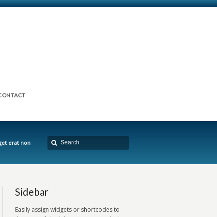
CONTACT
eget erat non
Sidebar
Easily assign widgets or shortcodes to