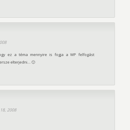
2008
hogy ez a téma mennyire is fogja a WP felfogást
ersze elterjedni… 🙂
18, 2008