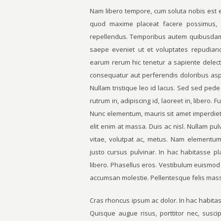
Nam libero tempore, cum soluta nobis est e
quod maxime placeat facere possimus, 
repellendus. Temporibus autem quibusdam e
saepe eveniet ut et voluptates repudian
earum rerum hic tenetur a sapiente delectu
consequatur aut perferendis doloribus asp
Nullam tristique leo id lacus. Sed sed ped
rutrum in, adipiscing id, laoreet in, libero
Nunc elementum, mauris sit amet imperdiet 
elit enim at massa. Duis ac nisl. Nullam pul
vitae, volutpat ac, metus. Nam elementum. 
justo cursus pulvinar. In hac habitasse p
libero. Phasellus eros. Vestibulum euismod 
accumsan molestie. Pellentesque felis massa, 
Cras rhoncus ipsum ac dolor. In hac habitas
Quisque augue risus, porttitor nec, suscip