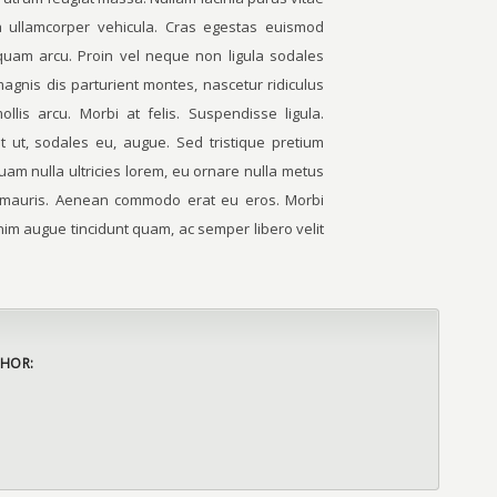
a ullamcorper vehicula. Cras egestas euismod
iquam arcu. Proin vel neque non ligula sodales
magnis dis parturient montes, nascetur ridiculus
lis arcu. Morbi at felis. Suspendisse ligula.
it ut, sodales eu, augue. Sed tristique pretium
quam nulla ultricies lorem, eu ornare nulla metus
t mauris. Aenean commodo erat eu eros. Morbi
nim augue tincidunt quam, ac semper libero velit
HOR: