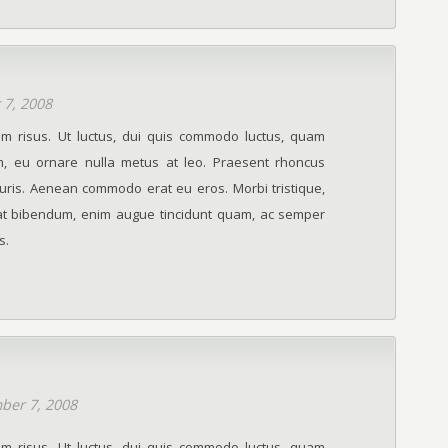
7, 2008
ium risus. Ut luctus, dui quis commodo luctus, quam
rem, eu ornare nulla metus at leo. Praesent rhoncus
uris. Aenean commodo erat eu eros. Morbi tristique,
at bibendum, enim augue tincidunt quam, ac semper
s.
ber 7, 2008
ium risus. Ut luctus, dui quis commodo luctus, quam