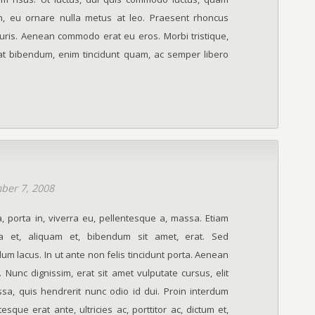
rem, eu ornare nulla metus at leo. Praesent rhoncus
uris. Aenean commodo erat eu eros. Morbi tristique,
t bibendum, enim tincidunt quam, ac semper libero
ber 7, 2008
, porta in, viverra eu, pellentesque a, massa. Etiam
a et, aliquam et, bibendum sit amet, erat. Sed
m lacus. In ut ante non felis tincidunt porta. Aenean
 Nunc dignissim, erat sit amet vulputate cursus, elit
ssa, quis hendrerit nunc odio id dui. Proin interdum
esque erat ante, ultricies ac, porttitor ac, dictum et,