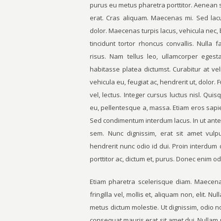
purus eu metus pharetra porttitor. Aenean sap
erat. Cras aliquam. Maecenas mi. Sed lacu
dolor. Maecenas turpis lacus, vehicula nec, bl
tincidunt tortor rhoncus convallis. Nulla
risus. Nam tellus leo, ullamcorper egest
habitasse platea dictumst. Curabitur at vel
vehicula eu, feugiat ac, hendrerit ut, dolor. 
vel, lectus. Integer cursus luctus nisl. Qui
eu, pellentesque a, massa. Etiam eros sapie
Sed condimentum interdum lacus. In ut ante 
sem. Nunc dignissim, erat sit amet vulpu
hendrerit nunc odio id dui. Proin interdum d
porttitor ac, dictum et, purus. Donec enim odi
Etiam pharetra scelerisque diam. Maecena
fringilla vel, mollis et, aliquam non, elit. 
metus dictum molestie. Ut dignissim, odio no
consequat mauris erat sit amet dui. Nullam 