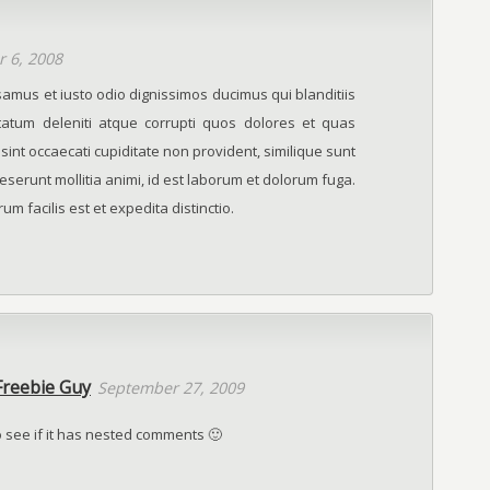
 6, 2008
samus et iusto odio dignissimos ducimus qui blanditiis
atum deleniti atque corrupti quos dolores et quas
sint occaecati cupiditate non provident, similique sunt
 deserunt mollitia animi, id est laborum et dolorum fuga.
m facilis est et expedita distinctio.
Freebie Guy
September 27, 2009
o see if it has nested comments 🙂