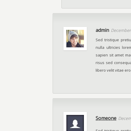
admin
December 
Sed tristique pret
nulla ultricies lo
sapien sit amet ma
risus sed consequ
libero velit vitae ero
Someone
Decem
Sed tristique pret