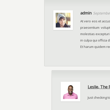
admin
September
At vero eos et accu
praesentium volupt
molestias excepturi 
in culpa qui officia
Et harum quidem reru
Leslie, The 
Just checking t