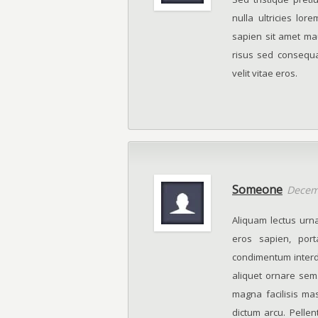
nulla ultricies lo
sapien sit amet ma
risus sed consequa
velit vitae eros.
Someone
Decem
Aliquam lectus urna
eros sapien, port
condimentum interdu
aliquet ornare sem.
magna facilisis ma
dictum arcu. Pellent