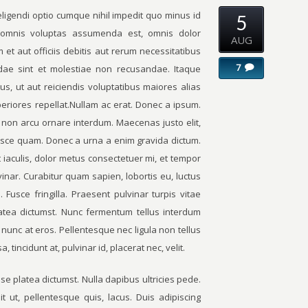
ligendi optio cumque nihil impedit quo minus id
5
omnis voluptas assumenda est, omnis dolor
AUG
t aut officiis debitis aut rerum necessitatibus
7
dae sint et molestiae non recusandae. Itaque
s, ut aut reiciendis voluptatibus maiores alias
eriores repellat.Nullam ac erat. Donec a ipsum.
e non arcu ornare interdum. Maecenas justo elit,
. Fusce quam. Donec a urna a enim gravida dictum.
iaculis, dolor metus consectetuer mi, et tempor
vinar. Curabitur quam sapien, lobortis eu, luctus
Fusce fringilla. Praesent pulvinar turpis vitae
latea dictumst. Nunc fermentum tellus interdum
nunc at eros. Pellentesque nec ligula non tellus
tincidunt at, pulvinar id, placerat nec, velit.
se platea dictumst. Nulla dapibus ultricies pede.
it ut, pellentesque quis, lacus. Duis adipiscing