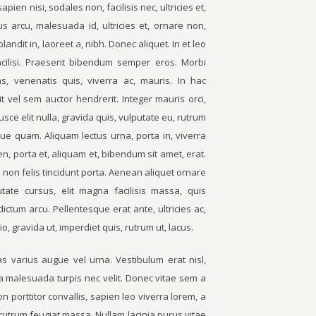
ien nisi, sodales non, facilisis nec, ultricies et,
s arcu, malesuada id, ultricies et, ornare non,
andit in, laoreet a, nibh. Donec aliquet. In et leo
 facilisi. Praesent bibendum semper eros. Morbi
as, venenatis quis, viverra ac, mauris. In hac
it vel sem auctor hendrerit. Integer mauris orci,
Fusce elit nulla, gravida quis, vulputate eu, rutrum
sque quam. Aliquam lectus urna, porta in, viverra
n, porta et, aliquam et, bibendum sit amet, erat.
non felis tincidunt porta. Aenean aliquet ornare
tate cursus, elit magna facilisis massa, quis
ictum arcu. Pellentesque erat ante, ultricies ac,
o, gravida ut, imperdiet quis, rutrum ut, lacus.
s varius augue vel urna. Vestibulum erat nisl,
Nulla malesuada turpis nec velit. Donec vitae sem a
n porttitor convallis, sapien leo viverra lorem, a
rutrum feugiat massa. Nullam lacinia purus vitae