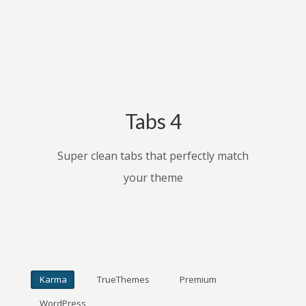
Tabs 4
Super clean tabs that perfectly match
your theme
Karma
TrueThemes
Premium
WordPress