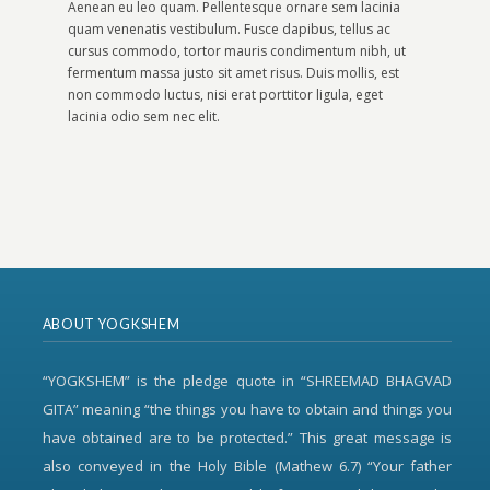
Aenean eu leo quam. Pellentesque ornare sem lacinia
quam venenatis vestibulum. Fusce dapibus, tellus ac
cursus commodo, tortor mauris condimentum nibh, ut
fermentum massa justo sit amet risus. Duis mollis, est
non commodo luctus, nisi erat porttitor ligula, eget
lacinia odio sem nec elit.
ABOUT YOGKSHEM
“YOGKSHEM” is the pledge quote in “SHREEMAD BHAGVAD
GITA” meaning “the things you have to obtain and things you
have obtained are to be protected.” This great message is
also conveyed in the Holy Bible (Mathew 6.7) “Your father