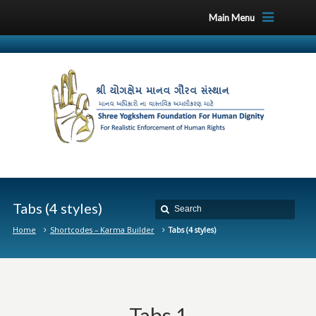
Main Menu
Tabs (4 styles)
Home
Shortcodes – Karma Builder
Tabs (4 styles)
Tabs 1