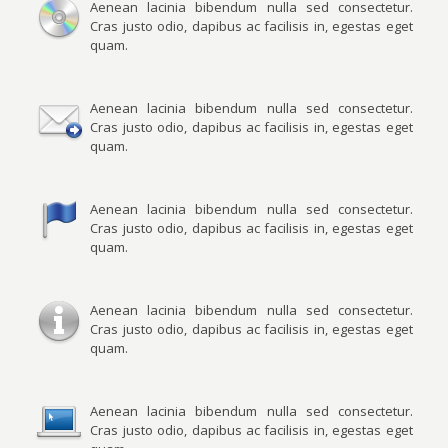
Aenean lacinia bibendum nulla sed consectetur.
Cras justo odio, dapibus ac facilisis in, egestas eget
quam.
Aenean lacinia bibendum nulla sed consectetur.
Cras justo odio, dapibus ac facilisis in, egestas eget
quam.
Aenean lacinia bibendum nulla sed consectetur.
Cras justo odio, dapibus ac facilisis in, egestas eget
quam.
Aenean lacinia bibendum nulla sed consectetur.
Cras justo odio, dapibus ac facilisis in, egestas eget
quam.
Aenean lacinia bibendum nulla sed consectetur.
Cras justo odio, dapibus ac facilisis in, egestas eget