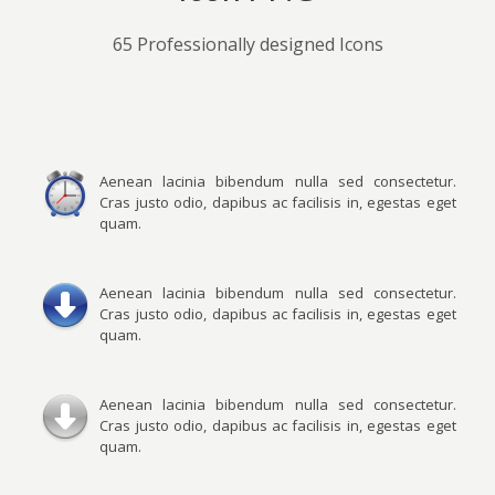
65 Professionally designed Icons
Aenean lacinia bibendum nulla sed consectetur.
Cras justo odio, dapibus ac facilisis in, egestas eget
quam.
Aenean lacinia bibendum nulla sed consectetur.
Cras justo odio, dapibus ac facilisis in, egestas eget
quam.
Aenean lacinia bibendum nulla sed consectetur.
Cras justo odio, dapibus ac facilisis in, egestas eget
quam.