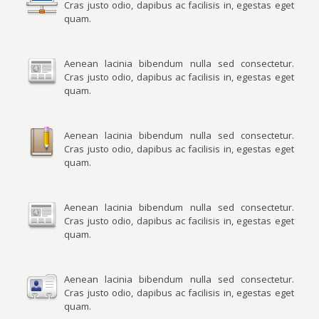
Cras justo odio, dapibus ac facilisis in, egestas eget
quam.
Aenean lacinia bibendum nulla sed consectetur.
Cras justo odio, dapibus ac facilisis in, egestas eget
quam.
Aenean lacinia bibendum nulla sed consectetur.
Cras justo odio, dapibus ac facilisis in, egestas eget
quam.
Aenean lacinia bibendum nulla sed consectetur.
Cras justo odio, dapibus ac facilisis in, egestas eget
quam.
Aenean lacinia bibendum nulla sed consectetur.
Cras justo odio, dapibus ac facilisis in, egestas eget
quam.