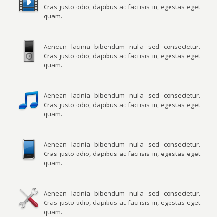
Cras justo odio, dapibus ac facilisis in, egestas eget
quam.
Aenean lacinia bibendum nulla sed consectetur.
Cras justo odio, dapibus ac facilisis in, egestas eget
quam.
Aenean lacinia bibendum nulla sed consectetur.
Cras justo odio, dapibus ac facilisis in, egestas eget
quam.
Aenean lacinia bibendum nulla sed consectetur.
Cras justo odio, dapibus ac facilisis in, egestas eget
quam.
Aenean lacinia bibendum nulla sed consectetur.
Cras justo odio, dapibus ac facilisis in, egestas eget
quam.