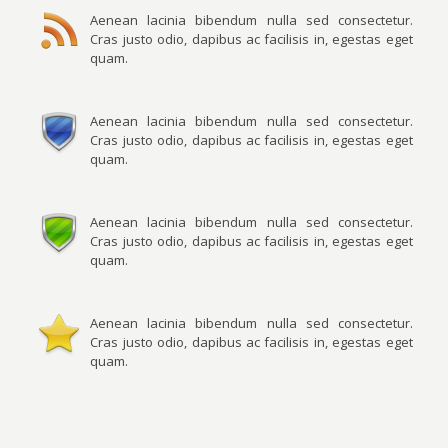
Aenean lacinia bibendum nulla sed consectetur.
Cras justo odio, dapibus ac facilisis in, egestas eget
quam.
Aenean lacinia bibendum nulla sed consectetur.
Cras justo odio, dapibus ac facilisis in, egestas eget
quam.
Aenean lacinia bibendum nulla sed consectetur.
Cras justo odio, dapibus ac facilisis in, egestas eget
quam.
Aenean lacinia bibendum nulla sed consectetur.
Cras justo odio, dapibus ac facilisis in, egestas eget
quam.