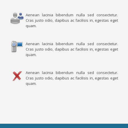
Aenean lacinia bibendum nulla sed consectetur.
Cras justo odio, dapibus ac facilisis in, egestas eget
quam.
Aenean lacinia bibendum nulla sed consectetur.
Cras justo odio, dapibus ac facilisis in, egestas eget
quam.
Aenean lacinia bibendum nulla sed consectetur.
Cras justo odio, dapibus ac facilisis in, egestas eget
quam.